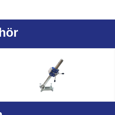
hör
n